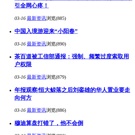
引全网心疼！
03-16
最新资讯
浏览(885)
中国入境游迎来“小阳春”
03-16
最新资讯
浏览(890)
茶百道被工信部通报：强制、频繁过度索取用
户权限
03-16
最新资讯
浏览(879)
年报观察|恒大鲸落之后刘銮雄的华人置业要走
向何方
03-16
最新资讯
浏览(886)
穆迪算盘打错了，他不会倒