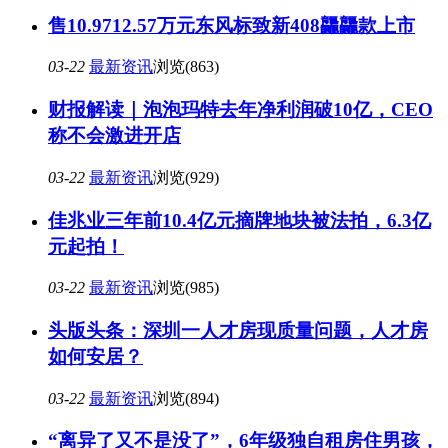
售10.9712.57万元东风标致新408龘龘款上市
03-22
最新资讯
浏览(863)
财报解读｜泡泡玛特去年净利润破10亿，CEO
称不会激进开店
03-22
最新资讯
浏览(929)
佳兆业三年前10.4亿元摘牌地块被法拍，6.3亿
元起拍！
03-22
最新资讯
浏览(985)
头版头条：深圳一人才房现质量问题，人才房
如何安居？
03-22
最新资讯
浏览(894)
“离异了又不是没了”，6年级独自租房住男孩，