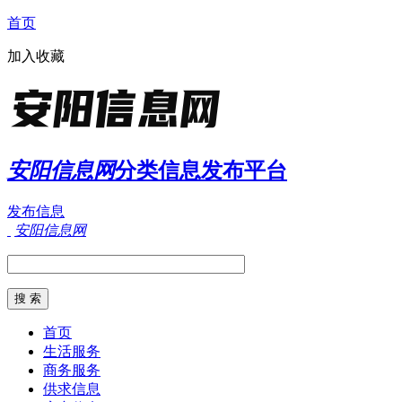
首页
加入收藏
安阳信息网
分类信息发布平台
发布信息
安阳信息网
首页
生活服务
商务服务
供求信息