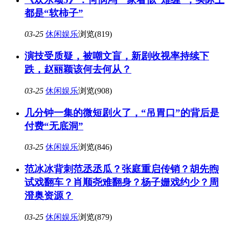
都是“软柿子”
03-25
休闲娱乐
浏览(819)
演技受质疑，被嘲文盲，新剧收视率持续下
跌，赵丽颖该何去何从？
03-25
休闲娱乐
浏览(908)
几分钟一集的微短剧火了，“吊胃口”的背后是
付费“无底洞”
03-25
休闲娱乐
浏览(846)
范冰冰背刺范丞丞瓜？张庭重启传销？胡先煦
试戏翻车？肖顺尧难翻身？杨子姗戏约少？周
澄奥资源？
03-25
休闲娱乐
浏览(879)