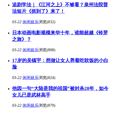
追剧学法｜《江河之上》不够看？泉州法院普
法短片《抓到了》来了！
03-22
休闲娱乐
浏览(832)
日本动画电影规模来华十年，谁能超越《铃芽
之旅》？
03-22
休闲娱乐
浏览(898)
17岁的吴镇宇：想做让女人养着吃软饭的小白
脸
03-22
休闲娱乐
浏览(824)
他因一句“大陆是我的祖国”被封杀20年，如今
女儿已是武林高手
03-22
休闲娱乐
浏览(879)