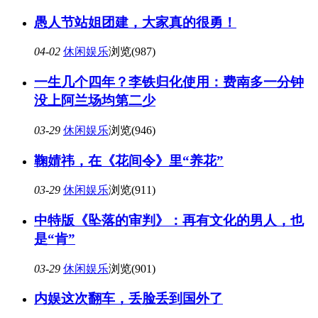
愚人节站姐团建，大家真的很勇！
04-02
休闲娱乐
浏览(987)
一生几个四年？李铁归化使用：费南多一分钟
没上阿兰场均第二少
03-29
休闲娱乐
浏览(946)
鞠婧祎，在《花间令》里“养花”
03-29
休闲娱乐
浏览(911)
中特版《坠落的审判》：再有文化的男人，也
是“肯”
03-29
休闲娱乐
浏览(901)
内娱这次翻车，丢脸丢到国外了