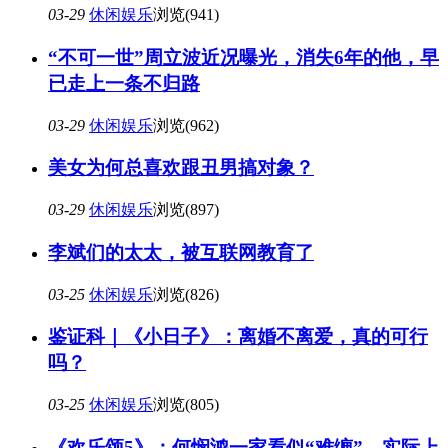
03-29
休闲娱乐
浏览(941)
“不可一世”周立波近况曝光，消失6年的他，早
已走上一条不归路
03-29
休闲娱乐
浏览(962)
美女为何总喜欢跟丑男搞对象？
03-29
休闲娱乐
浏览(897)
李斌们的太太，被互联网教育了
03-25
休闲娱乐
浏览(826)
鉴证科｜《小日子》：离婚不离爱，真的可行
吗？
03-25
休闲娱乐
浏览(805)
《欢乐颂5》：何悯鸿一家看似“难缠”，实际上