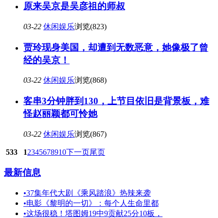
原来吴京是吴彦祖的师叔
03-22
休闲娱乐
浏览(823)
贾玲现身美国，却遭到无数恶意，她像极了曾
经的吴京！
03-22
休闲娱乐
浏览(868)
客串3分钟胖到130，上节目依旧是背景板，难
怪赵丽颖都可怜她
03-22
休闲娱乐
浏览(867)
533
1
2
3
4
5
6
7
8
9
10
下一页
尾页
最新信息
•
37集年代大剧《乘风踏浪》热辣来袭
•
电影《黎明的一切》：每个人生命里都
•
这场很稳！塔图姆19中9贡献25分10板，