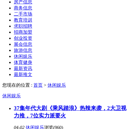
房产信息
商务信息
二手市场
教育培训
求职招聘
招商加盟
创业投资
展会信息
旅游信息
休闲娱乐
体育健身
最新资讯
最新推文
您现在的位置 :
首页
>
休闲娱乐
休闲娱乐
37集年代大剧《乘风踏浪》热辣来袭，2大卫视
力推，7位实力派要火
04-02
休闲娱乐
浏览(960)