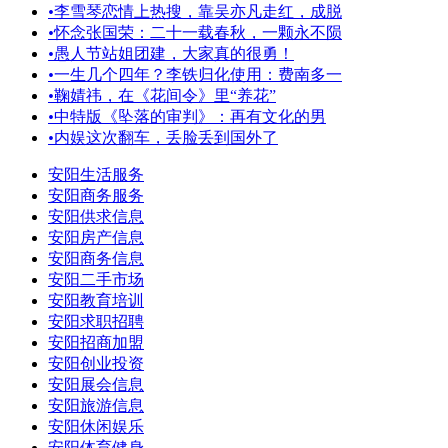
•
李雪琴恋情上热搜，靠吴亦凡走红，成脱
•
怀念张国荣：二十一载春秋，一颗永不陨
•
愚人节站姐团建，大家真的很勇！
•
一生几个四年？李铁归化使用：费南多一
•
鞠婧祎，在《花间令》里“养花”
•
中特版《坠落的审判》：再有文化的男
•
内娱这次翻车，丢脸丢到国外了
安阳生活服务
安阳商务服务
安阳供求信息
安阳房产信息
安阳商务信息
安阳二手市场
安阳教育培训
安阳求职招聘
安阳招商加盟
安阳创业投资
安阳展会信息
安阳旅游信息
安阳休闲娱乐
安阳体育健身