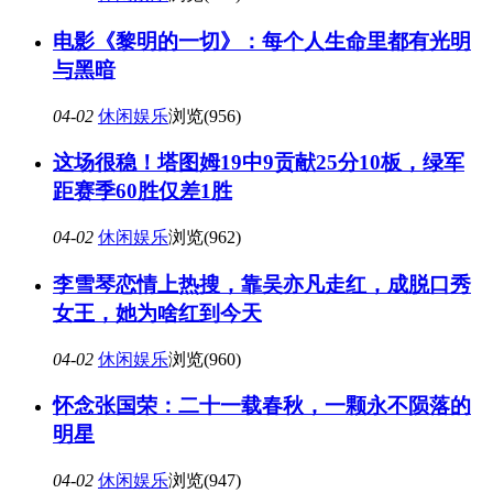
电影《黎明的一切》：每个人生命里都有光明
与黑暗
04-02
休闲娱乐
浏览(956)
这场很稳！塔图姆19中9贡献25分10板，绿军
距赛季60胜仅差1胜
04-02
休闲娱乐
浏览(962)
李雪琴恋情上热搜，靠吴亦凡走红，成脱口秀
女王，她为啥红到今天
04-02
休闲娱乐
浏览(960)
怀念张国荣：二十一载春秋，一颗永不陨落的
明星
04-02
休闲娱乐
浏览(947)