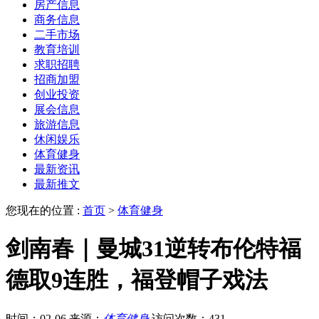
房产信息
商务信息
二手市场
教育培训
求职招聘
招商加盟
创业投资
展会信息
旅游信息
休闲娱乐
体育健身
最新资讯
最新推文
您现在的位置 :
首页
>
体育健身
剑南春｜曼城31逆转布伦特福
德取9连胜，福登帽子戏法
时间：02-06
来源：
体育健身
访问次数：431