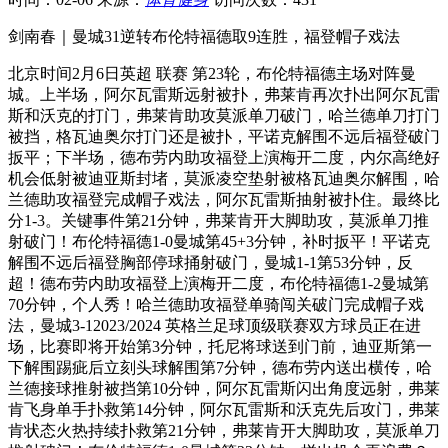
剑南春｜曼城31逆转布伦特福德取9连胜，福登帽子戏法
北京时间2月6日英超 联赛 第23轮，布伦特福德主场对阵曼
城。上半场，阿尔瓦雷斯远射被扑，弗莱肯再次扑出阿尔瓦雷
斯和沃克的打门，弗莱肯助攻莫派单刀破门，哈兰德单刀打门
被挡，格瓦迪奥尔打门还是被扑，平诺克解围不远后福登破门
扳平；下半场，德布劳内助攻福登上演梅开二度，内尔高绝好
机会低射被迪亚斯封堵，莫派凌空垫射被格瓦迪奥尔解围，哈
兰德助攻福登完成帽子戏法，阿尔瓦雷斯抽射被扑住。最终比
分1-3。关键事件第21分钟，弗莱肯开大脚助攻，莫派单刀推
射破门！布伦特福德1-0曼城第45+3分钟，补时扳平！平诺克
解围不远后福登胸部停球捅射破门，曼城1-1第53分钟，反
超！德布劳内助攻福登上演梅开二度，布伦特福德1-2曼城第
70分钟，个人秀！哈兰德助攻福登单骑闯关破门完成帽子戏
法，曼城3-12023/2024 英格兰足球顶级联赛双方球员正在进
场，比赛即将开始第3分钟，托尼将球送到门前，迪亚斯第一
下解围踢疵后立刻头球解围第7分钟，德布劳内送出横传，哈
兰德接球推射被挡第10分钟，阿尔瓦雷斯闪出角度远射，弗莱
肯飞身单手扑救第14分钟，阿尔瓦雷斯和沃克先后攻门，弗莱
肯状态火热持续扑救第21分钟，弗莱肯开大脚助攻，莫派单刀