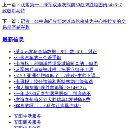
上一篇：
联盟第一！绿军双杀灰熊前50战38胜塔图姆34+8+7
致敬斯马特
下一篇：
记者：公牛询问火箭对以杰伦格林为中心换拉文的交
易是否感兴趣
最新信息
•
莱切vs罗马全场数据：射门数2610，射正
•
小米汽车的三个杀手锏
•
卡拉格：利物浦希望曼城输阿森纳，但周
•
蓝军伤兵满营被吐槽：把医疗组开了吧
•
515！亚洲劲旅输麻了：7连败+主帅下课，
•
电讯报：拉什福德和斯特林均可能落选
•
湖人擒灰熊5连胜詹姆斯23+14+12八
•
一年花380元参加居民医保，到底值不
•
友谊赛葡萄牙52大胜瑞典C罗缺阵B费
•
你真敢啊……‍♂️科尔让库里连休9
安阳生活服务
安阳商务服务