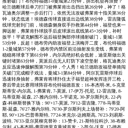
推射破门！布伦特福德1-0曼城第23分钟，拼出机会再浪费？
哈兰德断球后单刀打门被弗莱肯出击挡出第26分钟，神了！格
瓦迪奥尔调整一步后打门，依然无法攻破弗莱肯十指关第36分
钟，状态低迷！埃德森传球直接送出边线第38分钟，雷吉隆弧
线球兜射到门前，埃德森侧身双手扑救第44分钟，福登也来一
脚远射，弗莱肯扑球脱手后皮球滚出底线第45+3分钟，补时
扳平！平诺克解围不远后福登胸部停球捅射破门，曼城1-1第
53分钟，反超！德布劳内助攻福登上演梅开二度，布伦特福德
1-2曼城第57分钟，德布劳内禁区前沿抽射发生变线，弗莱肯
稳稳将球拿下第61分钟，内尔高绝好机会低射，迪亚斯做出关
键封堵第63分钟，莫派后点无人盯防下凌空垫射，格瓦迪奥尔
反应迅速伸腿解围第70分钟，个人秀！哈兰德助攻福登单骑闯
关破门完成帽子戏法，曼城3-1第84分钟，阿尔瓦雷斯停球后
迅速转身抽射，弗莱肯将球扑住太子福登超神发挥连开三枪，
赛后带走比赛用球阵容布伦特福德首发：16-本杰明-米, 6-克里
斯蒂安-内尔高, 1-弗莱肯, 7-莫派, 17-伊万-托尼, 12-雷吉隆, 8-
马蒂亚斯-延森, 27-雅内尔特, 5-平诺克, 30-罗尔斯列夫, 22-内
森-科林斯替换下场：90'+17-莫派, 79'12-雷吉隆, 77'8-马蒂亚
斯-延森, 76'27-雅内尔特, 76'30-罗尔斯列夫上场替补：79'20-阿
耶, 90'+126-巴普蒂斯特, 77'24-米克尔-达姆斯高, 76'23-刘易斯-
波特, 76'33-亚尔莫柳克替补：13-赞卡, 21-斯特拉科沙, 38-布赖
尔利, 43-本杰明-弗雷德里克曼城首发：2-凯尔-沃克, 17-德布