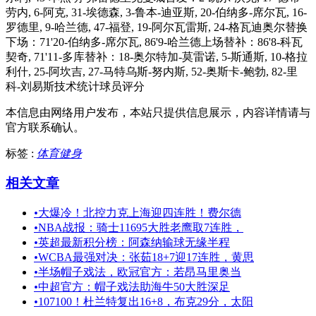
劳内, 6-阿克, 31-埃德森, 3-鲁本-迪亚斯, 20-伯纳多-席尔瓦, 16-
罗德里, 9-哈兰德, 47-福登, 19-阿尔瓦雷斯, 24-格瓦迪奥尔替换
下场：71'20-伯纳多-席尔瓦, 86'9-哈兰德上场替补：86'8-科瓦
契奇, 71'11-多库替补：18-奥尔特加-莫雷诺, 5-斯通斯, 10-格拉
利什, 25-阿坎吉, 27-马特乌斯-努内斯, 52-奥斯卡-鲍勃, 82-里
科-刘易斯技术统计球员评分
本信息由网络用户发布，
本站只提供信息展示，内容详情请与
官方联系确认。
标签 :
体育健身
相关文章
•
大爆冷！北控力克上海迎四连胜！费尔德
•
NBA战报：骑士11695大胜老鹰取7连胜，
•
英超最新积分榜：阿森纳输球无缘半程
•
WCBA最强对决：张茹18+7迎17连胜，黄思
•
半场帽子戏法，欧冠官方：若昂马里奥当
•
中超官方：帽子戏法助海牛50大胜深足
•
107100！杜兰特复出16+8，布克29分，太阳