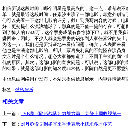
相信要说这段时间，哪个明星是最高兴的，这一点，谁都说不
单，就是最近这段时间，任素汐主演了一部电影，却意外创造了
们可以先看一下这部电影的评分，截止到我写内容的时候，电影
好，更别提什么流浪地球了，那真的是不值一提的存在，可想
到了惊人的174.9万，这个票房成绩有多惊掉下巴，就不用我
赚回来，因此，不少人就会把票房的锅扣到人家任素汐的头上
为这一点，我们还是要辩证地来看待问题，确实，从表面来看
他也是主演这部电影的。所以，票房失利真的不能怪在演员身
文艺片是个什么情况，想必大家都知道了，不同于主流的商业
低的原因。其次，这部电影的宣发问题，可以说，这部电影的
的结果，就是这部电影的知名度非常低，影院自然是更不愿意
本信息由网络用户发布，
本站只提供信息展示，内容详情请与
标签 :
休闲娱乐
相关文章
上一篇：
TVB剧《隐形战队》愈战愈勇 荣登上周收视第一
下一篇：
刘丹称没见到杨幂来香港表示小糯米多才多艺