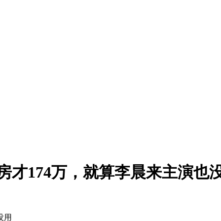
房才174万，就算李晨来主演也
没用