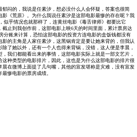
最郁闷的，我说是任素汐，想必没什么人会怀疑，答案也很简
的电影《荒原》。为什么我说任素汐是这部电影最惨的存在呢？我
外，似乎情况也就那样了，连黄丝电影《毒舌律师》都要比它
，截止到我创作前，这部电影上映6天的时间里面，累计票房达
照票房分账来计算，恐怕这部电影的投资方连电影的盒饭钱都没有
电影的主角是人家任素汐，这黑锅肯定是要让她来背的，但我认
影除了她以外，还有一个人也得来背锅，没错，这人便是李晨，
型，我们都能看出来的事情，这部电影实际上就是一部文艺片，
给这种类型的电影排片，因此，这也是为什么这部电影的排片很
李晨在微博上面提了几句嘴，其他的宣发堪称是灾难，没有宣发
年最惨电影的票房成绩。