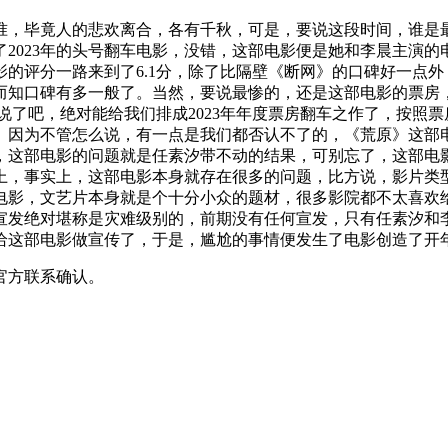
准，毕竟人的悲欢离合，各有千秋，可是，要说这段时间，谁是
2023年的头号翻车电影，没错，这部电影便是她和李晨主演
的评分一路来到了6.1分，除了比隔壁《断网》的口碑好一点
而知口碑有多一般了。当然，要说最惨的，还是这部电影的票房
多说了吧，绝对能给我们排成2023年年度票房翻车之作了，按
。因为不管怎么说，有一点是我们都否认不了的，《荒原》这部
，这部电影的问题就是任素汐带不动的结果，可别忘了，这部电
上，事实上，这部电影本身就存在很多的问题，比方说，影片类
电影，文艺片本身就是个十分小众的题材，很多影院都不太喜欢
宣发绝对堪称是灾难级别的，前期没有任何宣发，只有任素汐和
给这部电影做宣传了，于是，尴尬的事情便发生了电影创造了开
官方联系确认。