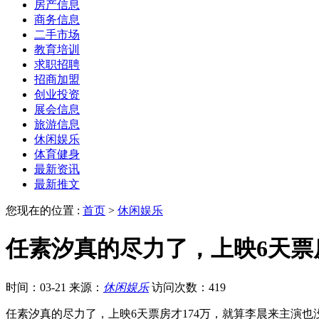
房产信息
商务信息
二手市场
教育培训
求职招聘
招商加盟
创业投资
展会信息
旅游信息
休闲娱乐
体育健身
最新资讯
最新推文
您现在的位置 :
首页
>
休闲娱乐
任素汐真的尽力了，上映6天票
时间：03-21
来源：
休闲娱乐
访问次数：419
任素汐真的尽力了，上映6天票房才174万，就算李晨来主演也