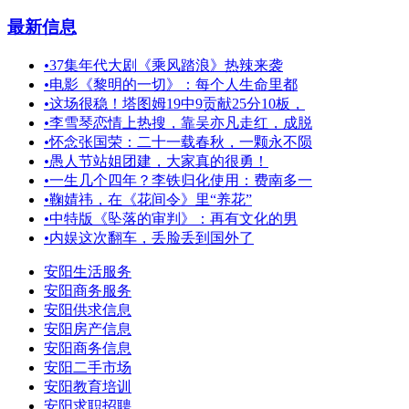
最新信息
•
37集年代大剧《乘风踏浪》热辣来袭
•
电影《黎明的一切》：每个人生命里都
•
这场很稳！塔图姆19中9贡献25分10板，
•
李雪琴恋情上热搜，靠吴亦凡走红，成脱
•
怀念张国荣：二十一载春秋，一颗永不陨
•
愚人节站姐团建，大家真的很勇！
•
一生几个四年？李铁归化使用：费南多一
•
鞠婧祎，在《花间令》里“养花”
•
中特版《坠落的审判》：再有文化的男
•
内娱这次翻车，丢脸丢到国外了
安阳生活服务
安阳商务服务
安阳供求信息
安阳房产信息
安阳商务信息
安阳二手市场
安阳教育培训
安阳求职招聘