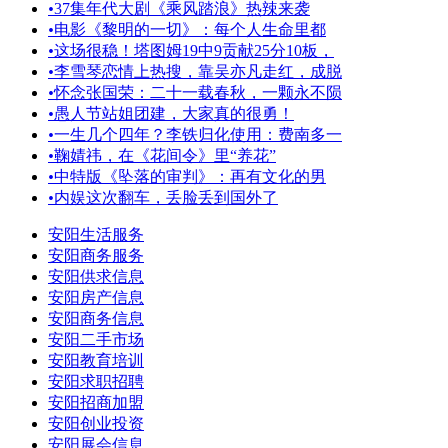
•
37集年代大剧《乘风踏浪》热辣来袭
•
电影《黎明的一切》：每个人生命里都
•
这场很稳！塔图姆19中9贡献25分10板，
•
李雪琴恋情上热搜，靠吴亦凡走红，成脱
•
怀念张国荣：二十一载春秋，一颗永不陨
•
愚人节站姐团建，大家真的很勇！
•
一生几个四年？李铁归化使用：费南多一
•
鞠婧祎，在《花间令》里“养花”
•
中特版《坠落的审判》：再有文化的男
•
内娱这次翻车，丢脸丢到国外了
安阳生活服务
安阳商务服务
安阳供求信息
安阳房产信息
安阳商务信息
安阳二手市场
安阳教育培训
安阳求职招聘
安阳招商加盟
安阳创业投资
安阳展会信息