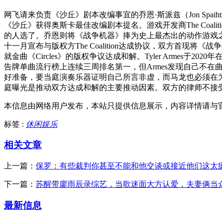
网飞请来负责《沙丘》剧本改编事宜的乔恩·斯派兹（Jon S
《沙丘》获得奥斯卡最佳改编剧本提名。游戏开发商The Coa
的人选了。乔恩则将《战争机器》捧为史上最杰出的动作游戏
十一月宣布与版权方The Coalition达成协议，双方首现将
就金曲《Circles》的版权争议达成和解。Tyler Armes
告牌单曲流行榜上连续三周排名第一，但Armes发现自己不在
好准备，要当庭演奏乐器证明自己所言非虚，而马龙也必须在
庭曝光是推动双方达成和解的主要推动因素。双方的律师不接
本信息由网络用户发布，
本站只提供信息展示，内容详情请与
标签 :
休闲娱乐
相关文章
上一篇：
保罗：有些裁判你甚至不能和他交谈或接近他们这太
下一篇：
苏醒带廖雨辰录综艺，当歌迷面大方认爱，夫妻俩当
最新信息