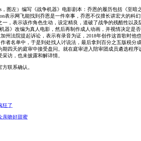
paihts，图左）编写《战争机器》电影剧本：乔恩的履历包括《
lition表示网飞能找到乔恩是一件幸事，乔恩不仅擅长讲宏大
之一，表示该作角色生动，设定精良，道破了战争的残酷性以及
《战争机器》改编为真人电影，然后再制作成人动画，并视情决定是否推
于2020年在加州法院提起诉讼，表示有录音为证，2018年创作这首歌时
曲作者名单中，于是到处找人讨说法，最后拿到百分之五版税分成
为期四天的庭审中接受盘问。就在庭审进入陪审团成员遴选程序
受采访，也未披露和解详情。
官方联系确认。
疯狂了
众亲吻好甜蜜