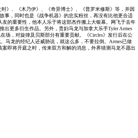
至暗之时》、《木乃伊》、《奇异博士》、《普罗米修斯》等，并因
的科幻故事，同时也是《战争机器》的忠实粉丝，再没有比他更合适
队友的重要性，他本人乐于将这部杰作搬上大银幕。网飞于去年
出更多衍生作品。另外，贵妇马龙与加拿大乐手Tyler Armes
他也在场，对旋律及贝斯部分有重要贡献。《Circles》发行后在公
。马龙的经纪人还威胁说，就这么多，不要拉倒。Armes已做
该案即将开庭之时，传来双方和解的消息，外界猜测马龙不愿出