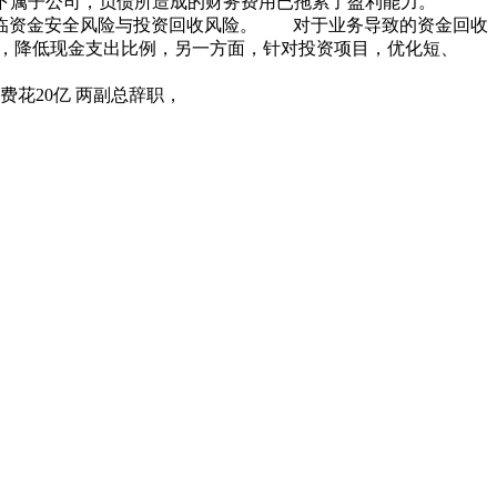
对象基本系下属子公司，负债所造成的财务费用已拖累了盈利能力。
面临资金安全风险与投资回收风险。 对于业务导致的资金回收
略，降低现金支出比例，另一方面，针对投资项目，优化短、
费花20亿 两副总辞职，