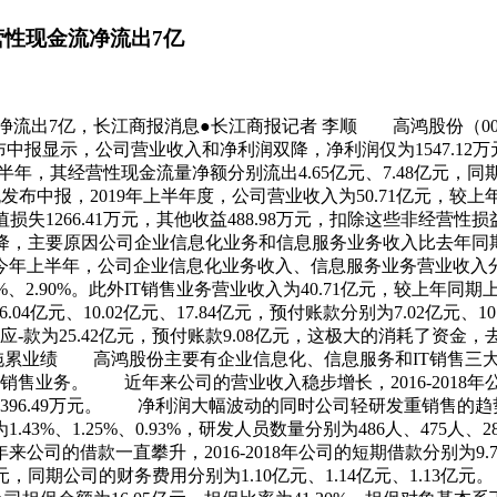
营性现金流净流出7亿
净流出7亿，长江商报消息●长江商报记者 李顺 高鸿股份（00
高鸿股份发布中报显示，公司营业收入和净利润双降，净利润仅为1547
年上半年，其经营性现金流量净额分别流出4.65亿元、7.48亿
中报，2019年上半年度，公司营业收入为50.71亿元，较上年同
失1266.41万元，其他收益488.98万元，扣除这些非经营性损
下降，主要原因公司企业信息化业务和信息服务业务收入比去年
年，公司企业信息化业务收入、信息服务业务营业收入分别为8.35
5%、2.90%。此外IT销售业务营业收入为40.71亿元，较上年同期上
.04亿元、10.02亿元、17.84亿元，预付账款分别为7.02亿元、1
份的应-款为25.42亿元，预付账款9.08亿元，这极大的消耗了资
6万拖累业绩 高鸿股份主要有企业信息化、信息服务和IT销售
业务。 近年来公司的营业收入稳步增长，2016-2018年公司的营
、3396.49万元。 净利润大幅波动的同时公司轻研发重销售的趋势越
.43%、1.25%、0.93%，研发人员数量分别为486人、475人、2
借款一直攀升，2016-2018年公司的短期借款分别为9.74亿元
.95亿元，同期公司的财务费用分别为1.10亿元、1.14亿元、1.13