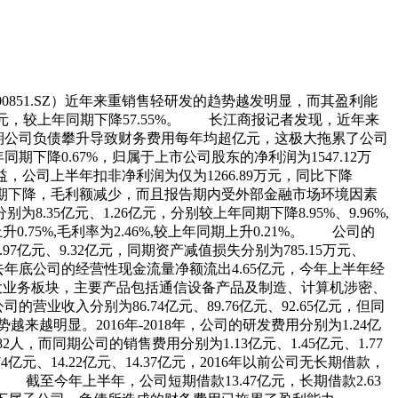
0851.SZ）近年来重销售轻研发的趋势越发明显，而其盈利能
.12万元，较上年同期下降57.55%。 长江商报记者发现，近年来
元，同期公司负债攀升导致财务费用每年均超亿元，这极大拖累了公司
期下降0.67%，归属于上市公司股东的净利润为1547.12万
益，公司上半年扣非净利润为仅为1266.89万元，同比下降
同期下降，毛利额减少，而且报告期内受外部金融市场环境因素
亿元、1.26亿元，分别较上年同期下降8.95%、9.96%,
升0.75%,毛利率为2.46%,较上年同期上升0.21%。 公司的
0.97亿元、9.32亿元，同期资产减值损失分别为785.15万元、
金，去年底公司的经营性现金流量净额流出4.65亿元，今年上半年经
三大业务板块，主要产品包括通信设备产品及制造、计算机涉密、
业收入分别为86.74亿元、89.76亿元、92.65亿元，但同
来越明显。2016年-2018年，公司的研发费用分别为1.24亿
82人，而同期公司的销售费用分别为1.13亿元、1.45亿元、1.77
、14.22亿元、14.37亿元，2016年以前公司无长期借款，
亿元。 截至今年上半年，公司短期借款13.47亿元，长期借款2.63