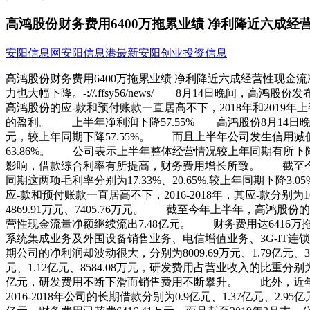
高鸿股份财务费用6400万拖累业绩 净利降近六成经
安阳信息网
安阳信息港
最新安阳创业投资信息
高鸿股份财务费用6400万拖累业绩 净利降近六成经营性现金流
力也大幅下降。-://.ffsy56/news/ 8月14日晚间，
高鸿股份的应-款和预付账款一直居高不下，2018年和2019
的盈利。 上半年净利润下降57.55% 高鸿股份8月14日晚发布
元，较上年同期下降57.55%。 而且上半年公司发生信用减值损
63.86%。 公司表示上半年整体经营情况较上年同期有所
影响，借款综合利率有所提高，财务费用增长所致。 截至今年上半
同期这两项毛利率分别为17.33%、20.65%,较上年同期下降3.0
应-款和预付账款一直居高不下，2016-2018年，其应-款分别为16
4869.91万元、7405.76万元。 截至今年上半年，高鸿股
营性现金流量净额继续流出7.48亿元。 财务费用达641
系统集成业务及外围设备销售业务、电信增值业务、3G-IT连锁销售
期公司的净利润却波动很大，分别为8009.69万元、1.79亿元
元、1.12亿元、8584.08万元，研发费用占营业收入的比重分别为1
亿元，研发费用不断下滑而销售费用不断攀升。 此外，近年来公司的
2016-2018年公司的长期借款分别为0.9亿元、1.37亿元、2