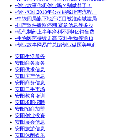
•
创业故事你想创业吗？别做梦了！
•
创业知识2018年公司纳税所需流程、
•
中铁四局旗下地产项目被淮南城建局
•
国产软件掀涨停潮 赛意信息等多股
•
现代制药上半年净利不到4亿销售费
•
生物医药持续走高 安科生物等逾10
•
创业故事网易前总编创业做医美电商
安阳生活服务
安阳商务服务
安阳供求信息
安阳房产信息
安阳商务信息
安阳二手市场
安阳教育培训
安阳求职招聘
安阳招商加盟
安阳创业投资
安阳展会信息
安阳旅游信息
安阳休闲娱乐