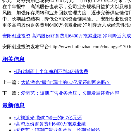
亿元，财务费用已花费6416.41万元，而且截至2019年3
在半年报中，高鸿股份也表示，公司业务规模日益扩大以及根
风险，加强库存周转和业务回款管理力度，逐步完善供应链信
中、长期融资结构，降低公司的资金链风险。。安阳创业投资
更多高鸿股份财务费用6400万拖累业绩 净利降近六成经营性现
安阳创业投资
高鸿股份财务费用6400万拖累业绩 净利降近六
安阳创业投资发布平台:http://www.hufenzhan.com/chuangye/139.h
相关信息
•
现代制药上半年净利不到4亿销售费
上一篇：
大族激光“撒向”瑞士的6.7亿元还能回来吗？
下一篇：
爱奇艺：短期广告业务承压，长期发展还看内容
最新信息
•
大族激光“撒向”瑞士的6.7亿元还
•
高鸿股份财务费用6400万拖累业绩
•
爱奇艺：短期广告业务承压，长期发展还