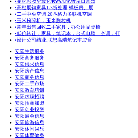
•
品牌彩妆全套化妆品加化妆箱日常co
•
高档展销家具1-3折处理,样板房、展
•
二手中央空调 20匹格力多联机空调
•
玉米粉碎机，玉米脱粒机
•
常年出售回收二手家具，办公用品桌椅
•
低价转让，家具，笔记本，台式电脑，空调，打
•
设计公司结业,联想高端笔记本,I7台
安阳生活服务
安阳商务服务
安阳供求信息
安阳房产信息
安阳商务信息
安阳二手市场
安阳教育培训
安阳求职招聘
安阳招商加盟
安阳创业投资
安阳展会信息
安阳旅游信息
安阳休闲娱乐
安阳体育健身