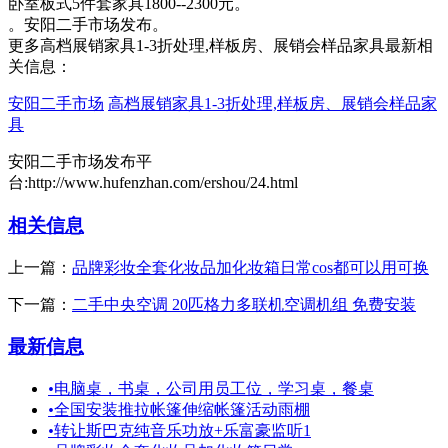
卧室板式5件套家具1800--2300元。
。安阳二手市场发布。
更多高档展销家具1-3折处理,样板房、展销会样品家具最新相
关信息：
安阳二手市场
高档展销家具1-3折处理,样板房、展销会样品家
具
安阳二手市场发布平
台:http://www.hufenzhan.com/ershou/24.html
相关信息
上一篇：
品牌彩妆全套化妆品加化妆箱日常cos都可以用可换
下一篇：
二手中央空调 20匹格力多联机空调机组 免费安装
最新信息
•
电脑桌，书桌，公司用员工位，学习桌，餐桌
•
全国安装推拉帐篷伸缩帐篷活动雨棚
•
转让斯巴克纯音乐功放+乐富豪监听1