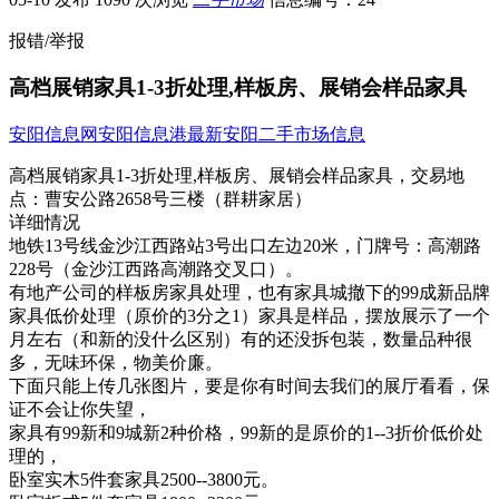
报错/举报
高档展销家具1-3折处理,样板房、展销会样品家具
安阳信息网
安阳信息港
最新安阳二手市场信息
高档展销家具1-3折处理,样板房、展销会样品家具，
交易地
点：
曹安公路2658号三楼（群耕家居）
详细情况
地铁13号线金沙江西路站3号出口左边2​‌‌0米，门牌号：高潮路
228号（金沙江西路高潮路交叉口）。
有地产公司的样板房家具处理，也有家具城撤下的99成新品牌
家具低价处理（原价的3分之1）家具是样品，摆放展示了一个
月左右（和新的没什么区别）有的还没拆包装，数量品种很
多，无味环保，物美价廉。
下面只能上传几张图片，要是你有时间去我们的展厅看看，保
证不会让你失望，
家具有99新和9城新2种价格，99新的是原价的1--3折价低价处
理的，
卧室实木5件套家具2500--3800元。