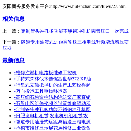
安阳商务服务发布平台:http://www.hufenzhan.com/fuwu/27.html
相关信息
上一篇：
定制管头冲孔多功能不锈钢冲孔机圆管压口一次完成
下一篇：
隧道专用油浸式远距离输送三相电源升频增流增压变
压器
最新信息
•
维修注塑机电路板维修工控机
•
手持式森林伐木链锯富世华372 XP油
•
行星式立轴搅拌机的生产工艺经得起
•
万向搬运工具重物移运器
•
高压细石构造柱结构浇筑泵厂家直销
•
石景山区维修变频器过流维修驱动器
•
定制管头冲孔多功能不锈钢冲孔机圆
•
日照发电机租赁,发电机机组租赁/发
•
隧道专用油浸式远距离输送三相电源
•
承德市维修显示屏花屏维修工业设备