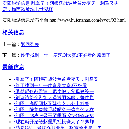
安阳旅游信息
乱套了！阿根廷战波兰首发变天，利马又失
宠，梅西恐被坑出世界杯
安阳旅游信息发布平台:http://www.hufenzhan.com/lvyou/93.html
相关信息
上一篇：
返回列表
下一篇：
终于找到一年一度喜剧大赛2不好看的原因了
最新信息
•
乱套了！阿根廷战波兰首发变天，利马又
•
终于找到一年一度喜剧大赛2不好看
•
奚梦瑶何猷君迪士尼度假，父母婆婆一
•
刘诗诗给全剧组人员送羽绒服，每件售
•
组图：高圆圆赵又廷带女儿外出就餐
•
组图：陈鲁豫戴毛毡帽穿一袭白色大衣
•
组图：58岁张曼玉罕露面 穿V领碎花裙
•
现在就开始给赵露思找接班人了？卿卿
•
感恩C罗！曼联终迎变革，格雷泽出局，买