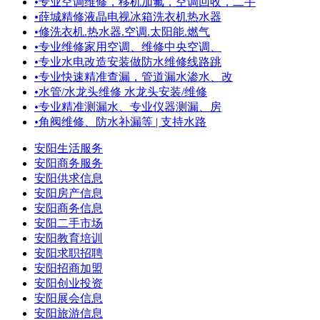
•
专业空调维修，移机加氟，空调回收，二手
•
薛城精修液晶电视冰箱洗衣机热水器
•
修洗衣机.热水器.空调.太阳能.燃气
•
专业维修家用空调、维修中央空调、
•
专业水电改造安装做防水维修线路跳
•
专业快速精准查漏，管道漏水渗水、改
•
水管/水龙头维修 水龙头安装/维修
•
专业精准测漏水、专业仪器测漏、房
•
角阀维修、防水补漏等 | 支持水路
安阳生活服务
安阳商务服务
安阳供求信息
安阳房产信息
安阳商务信息
安阳二手市场
安阳教育培训
安阳求职招聘
安阳招商加盟
安阳创业投资
安阳展会信息
安阳旅游信息