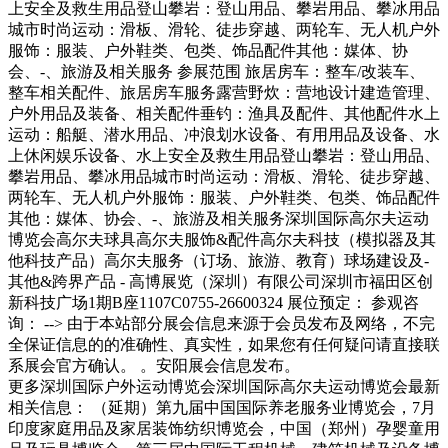
上安全及救生用品登山攀岩：登山用品、攀岩用品、攀冰用品
城市时尚运动：滑板、滑轮、徒步穿越、两轮车、无人机户外
服饰：服装、户外鞋类、包类、饰品配件其他：媒体、协
会、-、旅游及相关服务 参展范围 旅居房车：整车/改装车、
整车相关配件、旅居房车服务露营野炊：营地设计建造管理、
户外用品及装备、相关配件垂钓：渔具及配件、其他配件水上
运动：船艇、潜水用品、冲浪划水设备、有用用品及设备、水
上休闲娱乐设备、水上安全及救生用品登山攀岩：登山用品、
攀岩用品、攀冰用品城市时尚运动：滑板、滑轮、徒步穿越、
两轮车、无人机户外服饰：服装、户外鞋类、包类、饰品配件
其他：媒体、协会、-、旅游及相关服务深圳国际高尔夫运动
博览会高尔夫球具高尔夫服饰&配件高尔夫科技（模拟器及其
他科技产品）高尔夫服务（订场、旅游、教育）球场建设及-
其他&跨界产品 - 高博展览（深圳）有限公司深圳市福田区创
新科技广场1期B座1107C0755-26600324 展位预定： 参观咨
询： --> 由于本站部分展会信息来源于会员发布及网络，不完
全保证信息的的准确性、真实性，如果您有任何疑问请直接联
系展会官方确认。 。安阳展会信息发布。
更多深圳国际户外运动博览会深圳国际高尔夫运动博览会最新
相关信息： （延期）第九届中国国际养老服务业博览会，7月
印度家庭用品及家居装饰纺织博览会，中国（郑州）孕婴童用