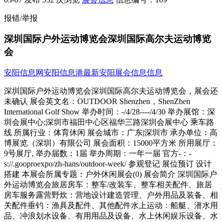
报错/举报
深圳国际户外运动博览会深圳国际高尔夫运动博览
会
安阳信息网
安阳信息港
最新安阳展会信息信息
深圳国际户外运动博览会深圳国际高尔夫运动博览会，展会还
未确认 展会英文名：OUTDOOR Shenzhen，ShenZhen
International Golf Show 举办时间：-/4/28----/4/30 举办展馆：深
圳会展中心;深圳市福田中心区福华三路深圳会展中心 乘车路
线 所属行业：体育休闲 展会城市：广东|深圳市 承办单位：高
博展览（深圳）有限公司 展会面积：15000平方米 所用展厅：
9号展厅, 举办届数：1届 举办周期：一年一届 官方-：-
s://.gooproexpo/zh-hans/outdoor-week/ 参观登记 展位预订 设计
搭建 本展会所属专题：户外休闲展会(0) 展会简介 深圳国际户
外运动博览会旅居房车：整车/改装车、整车相关配件、旅居
房车服务露营野炊：营地设计建造管理、户外用品及装备、相
关配件垂钓：渔具及配件、其他配件水上运动：船艇、潜水用
品、冲浪划水设备、有用用品及设备、水上休闲娱乐设备、水