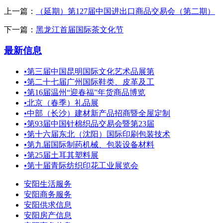
上一篇：
（延期）第127届中国进出口商品交易会（第二期）
下一篇：
黑龙江首届国际茶文化节
最新信息
•
第三届中国昆明国际文化艺术品展第
•
第二十七届广州国际鞋类、皮革及工
•
第16届温州“迎春福”年货商品博览
•
北京（春季）礼品展
•
中部（长沙）建材新产品招商暨全屋定制
•
第93届中国针棉织品交易会暨第23届
•
第十六届东北（沈阳）国际印刷包装技术
•
第九届国际制药机械、包装设备材料
•
第25届土耳其塑料展
•
第十届青际纺织印花工业展览会
安阳生活服务
安阳商务服务
安阳供求信息
安阳房产信息