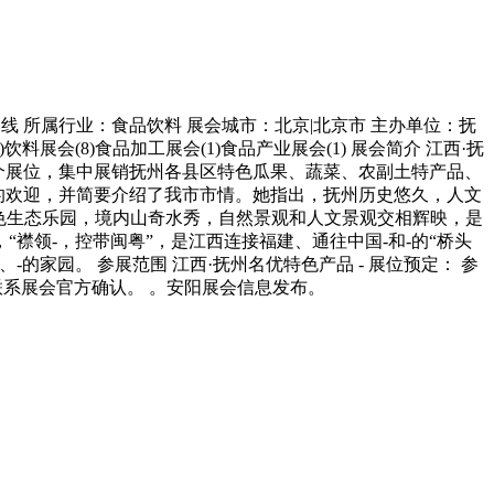
乘车路线 所属行业：食品饮料 展会城市：北京|北京市 主办单位：抚
展会(8)食品加工展会(1)食品产业展会(1) 展会简介 江西·抚
余个展位，集中展销抚州各县区特色瓜果、蔬菜、农副土特产品、
热烈的欢迎，并简要介绍了我市市情。她指出，抚州历史悠久，人文
色生态乐园，境内山奇水秀，自然景观和人文景观交相辉映，是
领-，控带闽粤”，是江西连接福建、通往中国-和-的“桥头
家园。 参展范围 江西·抚州名优特色产品 - 展位预定： 参
联系展会官方确认。 。安阳展会信息发布。