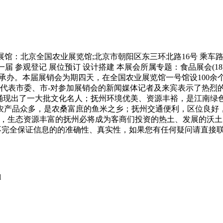
/6 举办展馆：北京全国农业展览馆;北京市朝阳区东三环北路16号 
 参观登记 展位预订 设计搭建 本展会所属专题：食品展会(18)饮料
承办。本届展销会为期四天，在全国农业展览馆一号馆设100
黄牡香代表市委、市-对参加展销会的新闻媒体记者及来宾表示了
，涌现出了一大批文化名人；抚州环境优美、资源丰裕，是江南绿
产品众多，是农桑富庶的鱼米之乡；抚州交通便利，区位良好，“襟
生态资源丰富的抚州必将成为客商们投资的热土、发展的沃土、-的
，不完全保证信息的的准确性、真实性，如果您有任何疑问请直接
l