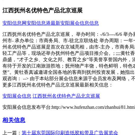
江西抚州名优特色产品北京巡展
安阳信息网
安阳信息港
最新安阳展会信息信息
江西抚州名优特色产品北京巡展， 举办时间：-/6/3----/6
州市- 承办单位：市商务局、市-驻北京联络处 举办周期：一年一届
州名优特色产品巡展是首次在京城亮相，由市-主办，市商务局
轻工产品等，现场还举办抚州特色产品项目推介会。; ;;;;
鼎盛，“才子之乡、文化之邦、教育之乡”等美誉享誉国内外
有待于开发的江南旅游胜地；抚州物产丰饶，特色鲜明，特色农
堡”。黄牡香真诚邀请全国各地的客商到抚州投资发展，她指出，
观咨询： --> 由于本站部分展会信息来源于会员发布及网络
更多江西抚州名优特色产品北京巡展最新相关信息：
安阳展会信息
江西抚州名优特色产品北京巡展
安阳展会信息发布平台:http://www.hufenzhan.com/zhanhui/81.htm
相关信息
上一篇：
第十届东莞国际印刷造纸胶粘带及广告展览会