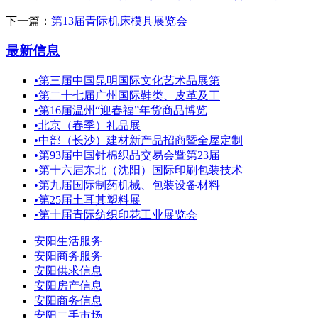
下一篇：
第13届青际机床模具展览会
最新信息
•
第三届中国昆明国际文化艺术品展第
•
第二十七届广州国际鞋类、皮革及工
•
第16届温州“迎春福”年货商品博览
•
北京（春季）礼品展
•
中部（长沙）建材新产品招商暨全屋定制
•
第93届中国针棉织品交易会暨第23届
•
第十六届东北（沈阳）国际印刷包装技术
•
第九届国际制药机械、包装设备材料
•
第25届土耳其塑料展
•
第十届青际纺织印花工业展览会
安阳生活服务
安阳商务服务
安阳供求信息
安阳房产信息
安阳商务信息
安阳二手市场