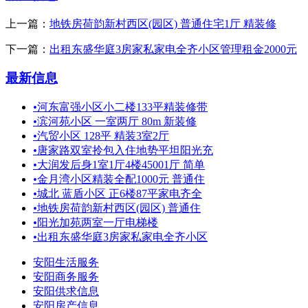
上一篇：
地铁房荷韵新村西区(园区) 普通住宅1厅 精装修
下一篇：
出租东盛华庭3房家私家电全齐小区管理租金2000元
最新信息
•
河东富强小区小二楼133平精装修带
•
滨河苑小区 一室两厅 80m 新装修
•
汽贸小区 128平 精装3室2厅
•
唐家路双室拎包入住地势平坦阳光充
•
大润发后身1室1厅4楼45001厅 简单
•
金月湾小区精装全配1000元 普通住
•
城北 蓝盾小区 正6楼87平家电齐全
•
地铁房荷韵新村西区(园区) 普通住
•
阳光加苑两室一厅电梯楼
•
出租东盛华庭3房家私家电全齐小区
安阳生活服务
安阳商务服务
安阳供求信息
安阳房产信息