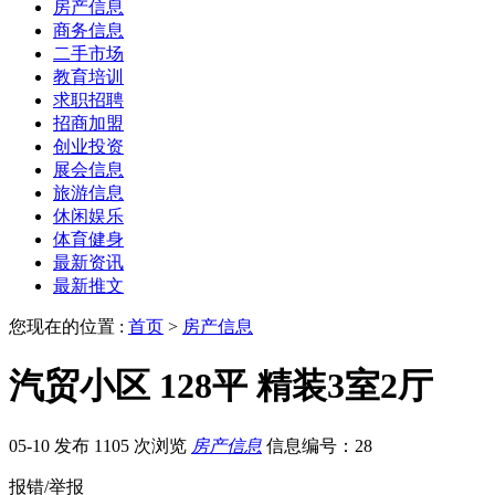
房产信息
商务信息
二手市场
教育培训
求职招聘
招商加盟
创业投资
展会信息
旅游信息
休闲娱乐
体育健身
最新资讯
最新推文
您现在的位置 :
首页
>
房产信息
汽贸小区 128平 精装3室2厅
05-10 发布
1105 次浏览
房产信息
信息编号：28
报错/举报